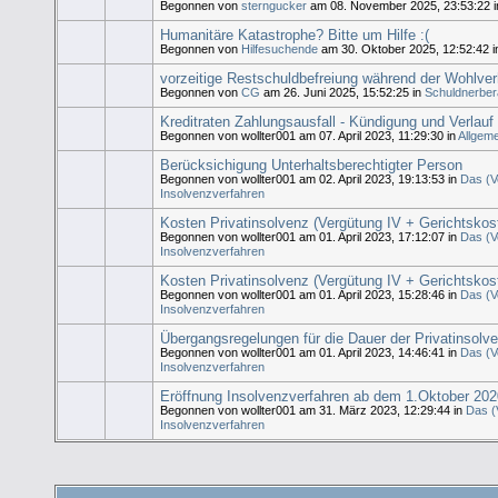
Begonnen von
sterngucker
am 08. November 2025, 23:53:22 
Humanitäre Katastrophe? Bitte um Hilfe :(
Begonnen von
Hilfesuchende
am 30. Oktober 2025, 12:52:42 
vorzeitige Restschuldbefreiung während der Wohlve
Begonnen von
CG
am 26. Juni 2025, 15:52:25 in
Schuldnerbera
Kreditraten Zahlungsausfall - Kündigung und Verlauf
Begonnen von wollter001 am 07. April 2023, 11:29:30 in
Allgem
Berücksichigung Unterhaltsberechtigter Person
Begonnen von wollter001 am 02. April 2023, 19:13:53 in
Das (V
Insolvenzverfahren
Kosten Privatinsolvenz (Vergütung IV + Gerichtskost
Begonnen von wollter001 am 01. April 2023, 17:12:07 in
Das (V
Insolvenzverfahren
Kosten Privatinsolvenz (Vergütung IV + Gerichtskost
Begonnen von wollter001 am 01. April 2023, 15:28:46 in
Das (V
Insolvenzverfahren
Übergangsregelungen für die Dauer der Privatinsolv
Begonnen von wollter001 am 01. April 2023, 14:46:41 in
Das (V
Insolvenzverfahren
Eröffnung Insolvenzverfahren ab dem 1.Oktober 202
Begonnen von wollter001 am 31. März 2023, 12:29:44 in
Das (
Insolvenzverfahren