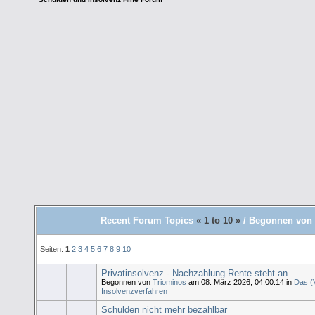
Recent Forum Topics
« 1 to 10 »
/ Begonnen von 
Seiten:
1
2
3
4
5
6
7
8
9
10
Privatinsolvenz - Nachzahlung Rente steht an
Begonnen von
Triominos
am 08. März 2026, 04:00:14 in
Das (
Insolvenzverfahren
Schulden nicht mehr bezahlbar