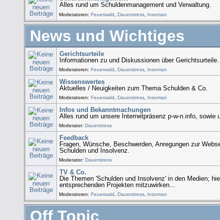
Alles rund um Schuldenmanagement und Verwaltung.
Moderatoren:
Feuerwald
,
Dauerstress
,
Insoman
News und Wichtiges
Gerichtsurteile
Informationen zu und Diskussionen über Gerichtsurteile.
Moderatoren:
Feuerwald
,
Dauerstress
,
Insoman
Wissenswertes
Aktuelles / Neuigkeiten zum Thema Schulden & Co.
Moderatoren:
Feuerwald
,
Dauerstress
,
Insoman
Infos und Bekanntmachungen
Alles rund um unsere Internetpräsenz p-w-n.info, sowie
Moderator:
Dauerstress
Feedback
Fragen, Wünsche, Beschwerden, Anregungen zur Webse
Schulden und Insolvenz.
Moderator:
Dauerstress
TV & Co.
Die Themen 'Schulden und Insolvenz' in den Medien; hie
entsprechenden Projekten mitzuwirken...
Moderatoren:
Feuerwald
,
Dauerstress
,
Insoman
Off Topic