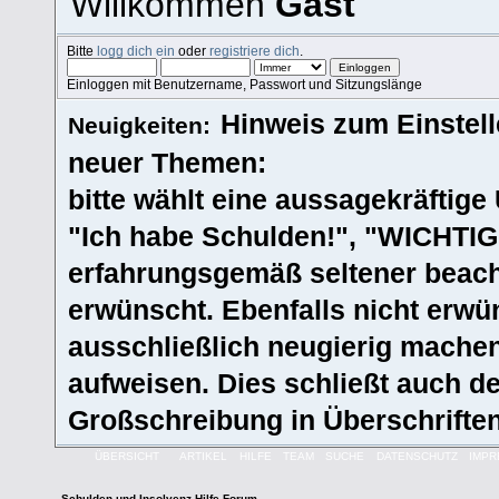
Willkommen
Gast
Bitte
logg dich ein
oder
registriere dich
.
Einloggen mit Benutzername, Passwort und Sitzungslänge
Hinweis zum Einstel
Neuigkeiten:
neuer Themen:
bitte wählt eine aussagekräftige Ü
"Ich habe Schulden!", "WICHTIG!
erfahrungsgemäß seltener beacht
erwünscht. Ebenfalls nicht erwün
ausschließlich neugierig machen
aufweisen. Dies schließt auch 
Großschreibung in Überschriften
ÜBERSICHT
ARTIKEL
HILFE
TEAM
SUCHE
DATENSCHUTZ
IMP
Schulden und Insolvenz Hilfe Forum