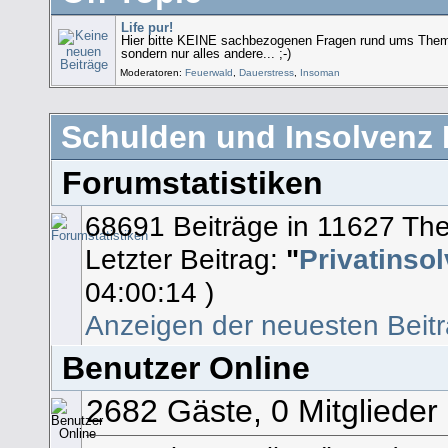
Life pur!
Hier bitte KEINE sachbezogenen Fragen rund ums Thema
sondern nur alles andere... ;-)
Moderatoren:
Feuerwald
,
Dauerstress
,
Insoman
Schulden und Insolvenz H
Forumstatistiken
68691 Beiträge in 11627 Th
Letzter Beitrag:
"
Privatinsol
04:00:14 )
Anzeigen der neuesten Beit
Benutzer Online
2682 Gäste, 0 Mitglieder