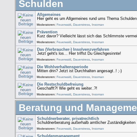
Schulden
Allgemeines
Hier geht es um Allgemeines rund ums Thema Schulden.
Moderatoren:
Feuerwald
,
Dauerstress
,
Insoman
Prävention
Kurz davor? Vielleicht lässt sich das Schlimmste vermei
Moderatoren:
Feuerwald
,
Dauerstress
,
Insoman
Das (Verbraucher-) Insolvenzverfahren
Jetzt geht's los... Hier triffst Du Gleichgesinnte!
Moderatoren:
Feuerwald
,
Dauerstress
,
Insoman
Die Wohlverhaltensperiode
Mitten drin? Jetzt ist Durchhalten angesagt..! ;-)
Moderatoren:
Feuerwald
,
Dauerstress
,
Insoman
Die Restschuldbefreiung
Geschafft?! Wie geht es weiter..?!
Moderatoren:
Feuerwald
,
Dauerstress
,
Insoman
Beratung und Manageme
Schuldnerberater, privatrechtlich
Schuldnerberatung außerhalb amtlicher Zuständigkeiten
Moderatoren:
Feuerwald
,
Dauerstress
,
Insoman
Schuldenmanagement