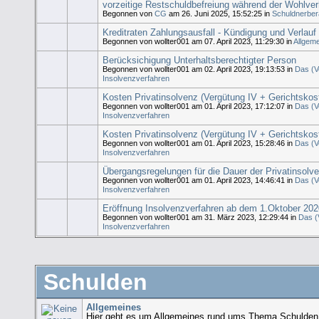
vorzeitige Restschuldbefreiung während der Wohlve
Begonnen von
CG
am 26. Juni 2025, 15:52:25 in
Schuldnerbera
Kreditraten Zahlungsausfall - Kündigung und Verlauf
Begonnen von wollter001 am 07. April 2023, 11:29:30 in
Allgem
Berücksichigung Unterhaltsberechtigter Person
Begonnen von wollter001 am 02. April 2023, 19:13:53 in
Das (V
Insolvenzverfahren
Kosten Privatinsolvenz (Vergütung IV + Gerichtskost
Begonnen von wollter001 am 01. April 2023, 17:12:07 in
Das (V
Insolvenzverfahren
Kosten Privatinsolvenz (Vergütung IV + Gerichtskost
Begonnen von wollter001 am 01. April 2023, 15:28:46 in
Das (V
Insolvenzverfahren
Übergangsregelungen für die Dauer der Privatinsolv
Begonnen von wollter001 am 01. April 2023, 14:46:41 in
Das (V
Insolvenzverfahren
Eröffnung Insolvenzverfahren ab dem 1.Oktober 202
Begonnen von wollter001 am 31. März 2023, 12:29:44 in
Das (
Insolvenzverfahren
Schulden
Allgemeines
Hier geht es um Allgemeines rund ums Thema Schulden.