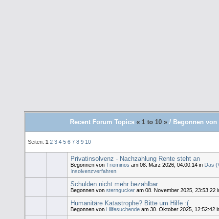
Recent Forum Topics
« 1 to 10 »
/ Begonnen von 
Seiten:
1
2
3
4
5
6
7
8
9
10
Privatinsolvenz - Nachzahlung Rente steht an
Begonnen von
Triominos
am 08. März 2026, 04:00:14 in
Das (
Insolvenzverfahren
Schulden nicht mehr bezahlbar
Begonnen von
sterngucker
am 08. November 2025, 23:53:22 
Humanitäre Katastrophe? Bitte um Hilfe :(
Begonnen von
Hilfesuchende
am 30. Oktober 2025, 12:52:42 