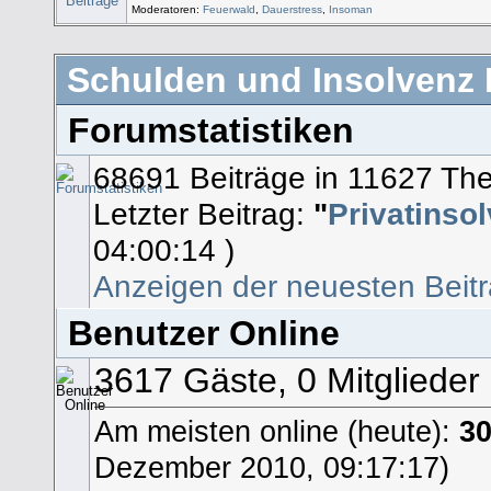
Moderatoren:
Feuerwald
,
Dauerstress
,
Insoman
Schulden und Insolvenz H
Forumstatistiken
68691 Beiträge in 11627 Th
Letzter Beitrag:
"
Privatinsol
04:00:14 )
Anzeigen der neuesten Beit
Benutzer Online
3617 Gäste, 0 Mitglieder
Am meisten online (heute):
3
Dezember 2010, 09:17:17)