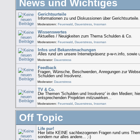
News und Wichtiges
Gerichtsurteile
Informationen zu und Diskussionen über Gerichtsurteile.
Moderatoren:
Feuerwald
,
Dauerstress
,
Insoman
Wissenswertes
Aktuelles / Neuigkeiten zum Thema Schulden & Co.
Moderatoren:
Feuerwald
,
Dauerstress
,
Insoman
Infos und Bekanntmachungen
Alles rund um unsere Internetpräsenz p-w-n.info, sowie
Moderator:
Dauerstress
Feedback
Fragen, Wünsche, Beschwerden, Anregungen zur Webse
Schulden und Insolvenz.
Moderator:
Dauerstress
TV & Co.
Die Themen 'Schulden und Insolvenz' in den Medien; hie
entsprechenden Projekten mitzuwirken...
Moderatoren:
Feuerwald
,
Dauerstress
,
Insoman
Off Topic
Life pur!
Hier bitte KEINE sachbezogenen Fragen rund ums Thema
sondern nur alles andere... ;-)