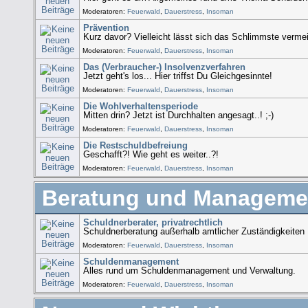
Moderatoren:
Feuerwald
,
Dauerstress
,
Insoman
Prävention
Kurz davor? Vielleicht lässt sich das Schlimmste vermei
Moderatoren:
Feuerwald
,
Dauerstress
,
Insoman
Das (Verbraucher-) Insolvenzverfahren
Jetzt geht's los... Hier triffst Du Gleichgesinnte!
Moderatoren:
Feuerwald
,
Dauerstress
,
Insoman
Die Wohlverhaltensperiode
Mitten drin? Jetzt ist Durchhalten angesagt..! ;-)
Moderatoren:
Feuerwald
,
Dauerstress
,
Insoman
Die Restschuldbefreiung
Geschafft?! Wie geht es weiter..?!
Moderatoren:
Feuerwald
,
Dauerstress
,
Insoman
Beratung und Manageme
Schuldnerberater, privatrechtlich
Schuldnerberatung außerhalb amtlicher Zuständigkeiten
Moderatoren:
Feuerwald
,
Dauerstress
,
Insoman
Schuldenmanagement
Alles rund um Schuldenmanagement und Verwaltung.
Moderatoren:
Feuerwald
,
Dauerstress
,
Insoman