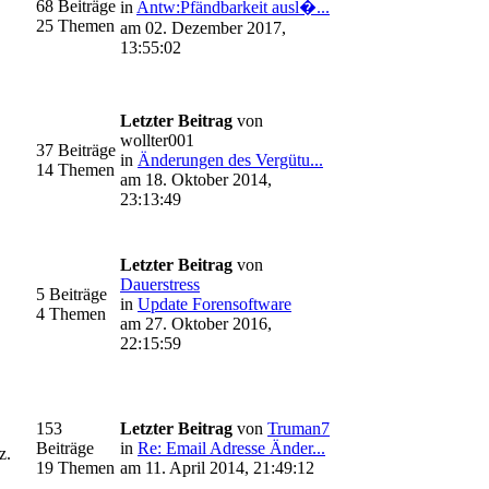
68 Beiträge
in
Antw:Pfändbarkeit ausl�...
25 Themen
am 02. Dezember 2017,
13:55:02
Letzter Beitrag
von
wollter001
37 Beiträge
in
Änderungen des Vergütu...
14 Themen
am 18. Oktober 2014,
23:13:49
Letzter Beitrag
von
Dauerstress
5 Beiträge
in
Update Forensoftware
4 Themen
am 27. Oktober 2016,
22:15:59
153
Letzter Beitrag
von
Truman7
Beiträge
in
Re: Email Adresse Änder...
z.
19 Themen
am 11. April 2014, 21:49:12