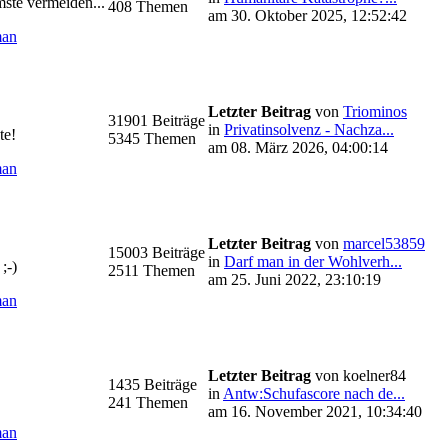
mste vermeiden...
408 Themen
am 30. Oktober 2025, 12:52:42
man
Letzter Beitrag
von
Triominos
31901 Beiträge
in
Privatinsolvenz - Nachza...
te!
5345 Themen
am 08. März 2026, 04:00:14
man
Letzter Beitrag
von
marcel53859
15003 Beiträge
in
Darf man in der Wohlverh...
;-)
2511 Themen
am 25. Juni 2022, 23:10:19
man
Letzter Beitrag
von koelner84
1435 Beiträge
in
Antw:Schufascore nach de...
241 Themen
am 16. November 2021, 10:34:40
man