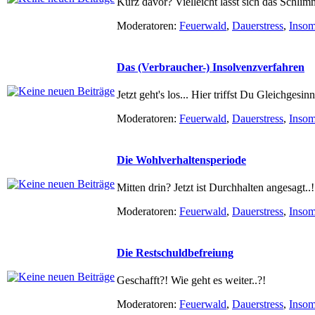
Kurz davor? Vielleicht lässt sich das Schlim
Moderatoren:
Feuerwald
,
Dauerstress
,
Inso
Das (Verbraucher-) Insolvenzverfahren
Jetzt geht's los... Hier triffst Du Gleichgesinn
Moderatoren:
Feuerwald
,
Dauerstress
,
Inso
Die Wohlverhaltensperiode
Mitten drin? Jetzt ist Durchhalten angesagt..! 
Moderatoren:
Feuerwald
,
Dauerstress
,
Inso
Die Restschuldbefreiung
Geschafft?! Wie geht es weiter..?!
Moderatoren:
Feuerwald
,
Dauerstress
,
Inso