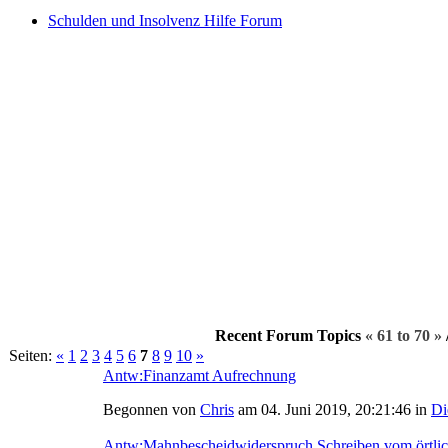
Schulden und Insolvenz Hilfe Forum
Recent Forum Topics
« 61 to 70 »
Seiten:
«
1
2
3
4
5
6
7
8
9
10
»
Antw:Finanzamt Aufrechnung
Begonnen von
Chris
am 04. Juni 2019, 20:21:46 in
Di
Antw:Mahnbescheidwiderspruch Schreiben vom örtlich