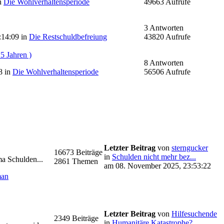
n
Die Wohlverhaltensperiode
49663 Aufrufe
3 Antworten
:14:09 in
Die Restschuldbefreiung
43820 Aufrufe
5 Jahren )
8 Antworten
8 in
Die Wohlverhaltensperiode
56506 Aufrufe
Letzter Beitrag
von
sterngucker
16673 Beiträge
in
Schulden nicht mehr bez...
a Schulden...
2861 Themen
am 08. November 2025, 23:53:22
man
Letzter Beitrag
von
Hilfesuchende
2349 Beiträge
in
Humanitäre Katastrophe?...