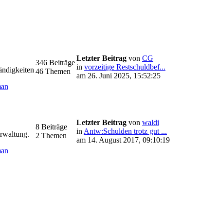
Letzter Beitrag
von
CG
346 Beiträge
in
vorzeitige Restschuldbef...
ändigkeiten
46 Themen
am 26. Juni 2025, 15:52:25
man
Letzter Beitrag
von
waldi
8 Beiträge
in
Antw:Schulden trotz gut ...
rwaltung.
2 Themen
am 14. August 2017, 09:10:19
man