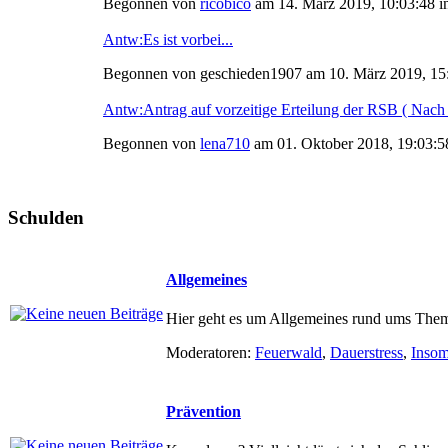
Begonnen von
ricobico
am 14. März 2019, 10:03:48 i
Antw:Es ist vorbei...
Begonnen von geschieden1907 am 10. März 2019, 15
Antw:Antrag auf vorzeitige Erteilung der RSB ( Nach 
Begonnen von
lena710
am 01. Oktober 2018, 19:03:5
Schulden
Allgemeines
Hier geht es um Allgemeines rund ums Them
Moderatoren:
Feuerwald
,
Dauerstress
,
Inso
Prävention